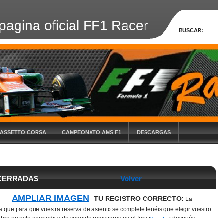
pagina oficial FF1 Racer
BUSCAR:
 ASSETTO CORSA
CAMPEONATO AMS F1
DESCARGAS
NES 2018 CERRADAS
Volver
AMPLIAR IMAGEN
TU REGISTRO CORRECTO:
La
 que para que vuestra reserva de asiento se complete tenéis que elegir vuestro