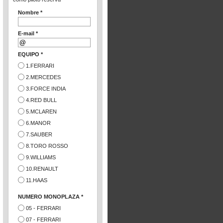
Nombre *
E-mail *
EQUIPO *
1.FERRARI
2.MERCEDES
3.FORCE INDIA
4.RED BULL
5.MCLAREN
6.MANOR
7.SAUBER
8.TORO ROSSO
9.WILLIAMS
10.RENAULT
11.HAAS
NUMERO MONOPLAZA *
05 - FERRARI
07 - FERRARI