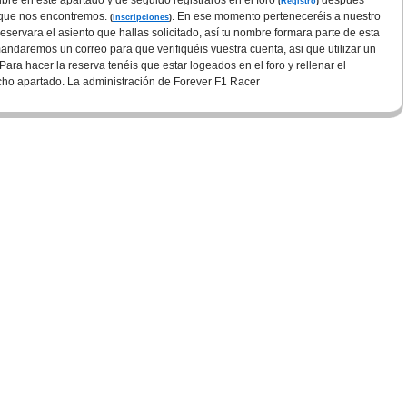
bre en este apartado y de seguido registraros en el foro
después
(
Registro
)
o que nos encontremos.
. En ese momento perteneceréis a nuestro
(
inscripciones
)
servara el asiento que hallas solicitado, así tu nombre formara parte de esta
mandaremos un correo
para que verifiquéis vuestra cuenta, asi que utilizar un
. Para hacer la reserva tenéis que estar logeados en el foro y rellenar el
cho apartado. L
a administración de Forever F1 Racer