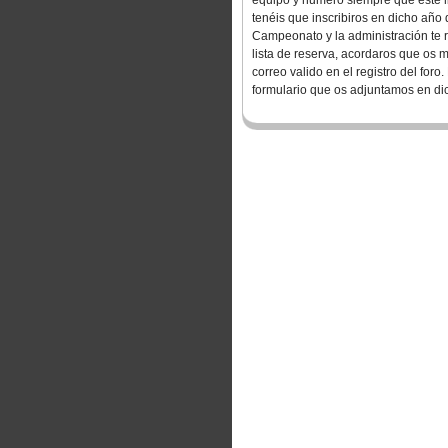
equipo y numero siempre que este li
tenéis que inscribiros en dicho añ
Campeonato y la administración te re
lista de reserva,
acordaros que os 
correo valido en el registro del foro
formulario que os adjuntamos en di