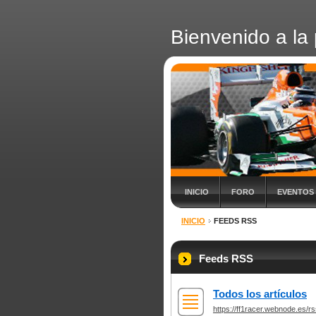
Bienvenido a la 
INICIO
FORO
EVENTOS
INICIO
FEEDS RSS
Feeds RSS
Todos los artículos
https://ff1racer.webnode.es/rs