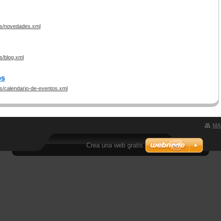
rss/novedades.xml
s/blog.xml
os
ss/calendario-de-eventos.xml
MA
Crea una web gratis