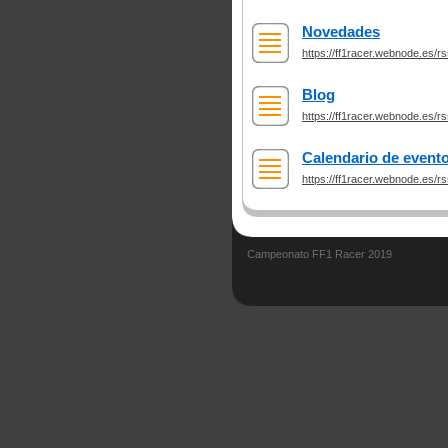
Novedades
https://ff1racer.webnode.es/
Blog
https://ff1racer.webnode.es/rs
Calendario de event
https://ff1racer.webnode.es/r
Campeonato FF1 Racer 2019